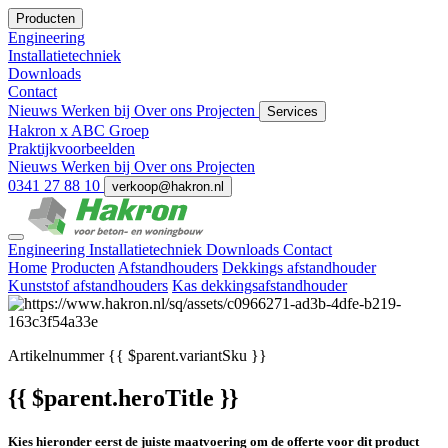
Producten
Engineering
Installatietechniek
Downloads
Contact
Nieuws
Werken bij
Over ons
Projecten
Services
Hakron x ABC Groep
Praktijkvoorbeelden
Nieuws
Werken bij
Over ons
Projecten
0341 27 88 10
verkoop@hakron.nl
Engineering
Installatietechniek
Downloads
Contact
Home
Producten
Afstandhouders
Dekkings afstandhouder
Kunststof afstandhouders
Kas dekkingsafstandhouder
Artikelnummer
{{ $parent.variantSku }}
{{ $parent.heroTitle }}
Kies hieronder eerst de juiste maatvoering om de offerte voor dit product