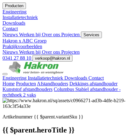
Producten
Engineering
Installatietechniek
Downloads
Contact
Nieuws
Werken bij
Over ons
Projecten
Services
Hakron x ABC Groep
Praktijkvoorbeelden
Nieuws
Werken bij
Over ons
Projecten
0341 27 88 10
verkoop@hakron.nl
Engineering
Installatietechniek
Downloads
Contact
Home
Producten
Afstandhouders
Dekkings afstandhouder
Kunststof afstandhouders
Columbus Stabiel afstandhouder -
rechthoek 2 vaks
Artikelnummer
{{ $parent.variantSku }}
{{ $parent.heroTitle }}