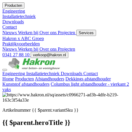
Producten
Engineering
Installatietechniek
Downloads
Contact
Nieuws
Werken bij
Over ons
Projecten
Services
Hakron x ABC Groep
Praktijkvoorbeelden
Nieuws
Werken bij
Over ons
Projecten
0341 27 88 10
verkoop@hakron.nl
Engineering
Installatietechniek
Downloads
Contact
Home
Producten
Afstandhouders
Dekkings afstandhouder
Kunststof afstandhouders
Columbus light afstandhouder - vierkant 2
vaks
Artikelnummer
{{ $parent.variantSku }}
{{ $parent.heroTitle }}