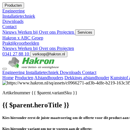
Producten
Engineering
Installatietechniek
Downloads
Contact
Nieuws
Werken bij
Over ons
Projecten
Services
Hakron x ABC Groep
Praktijkvoorbeelden
Nieuws
Werken bij
Over ons
Projecten
0341 27 88 10
verkoop@hakron.nl
Engineering
Installatietechniek
Downloads
Contact
Home
Producten
Afstandhouders
Dekkings afstandhouder
Kunststof 
Artikelnummer
{{ $parent.variantSku }}
{{ $parent.heroTitle }}
Kies hieronder eerst de juiste maatvoering om de offerte voor dit product aan 
Kies hieronder variant om toe te voegen aan de offerte: