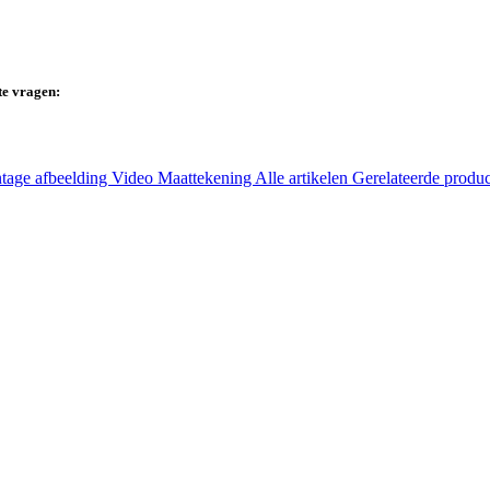
te vragen:
tage afbeelding
Video
Maattekening
Alle artikelen
Gerelateerde produ