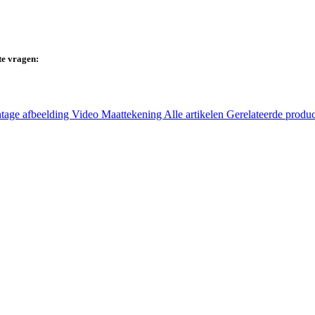
te vragen:
tage afbeelding
Video
Maattekening
Alle artikelen
Gerelateerde produ