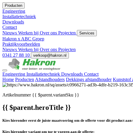
Producten
Engineering
Installatietechniek
Downloads
Contact
Nieuws
Werken bij
Over ons
Projecten
Services
Hakron x ABC Groep
Praktijkvoorbeelden
Nieuws
Werken bij
Over ons
Projecten
0341 27 88 10
verkoop@hakron.nl
Engineering
Installatietechniek
Downloads
Contact
Home
Producten
Afstandhouders
Dekkings afstandhouder
Kunststof 
Artikelnummer
{{ $parent.variantSku }}
{{ $parent.heroTitle }}
Kies hieronder eerst de juiste maatvoering om de offerte voor dit product aan 
Kies hieronder variant om toe te voegen aan de offerte: