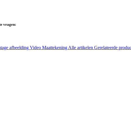
te vragen:
tage afbeelding
Video
Maattekening
Alle artikelen
Gerelateerde produ