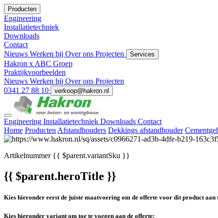
Producten
Engineering
Installatietechniek
Downloads
Contact
Nieuws
Werken bij
Over ons
Projecten
Services
Hakron x ABC Groep
Praktijkvoorbeelden
Nieuws
Werken bij
Over ons
Projecten
0341 27 88 10
verkoop@hakron.nl
Engineering
Installatietechniek
Downloads
Contact
Home
Producten
Afstandhouders
Dekkings afstandhouder
Cementgeb
Artikelnummer
{{ $parent.variantSku }}
{{ $parent.heroTitle }}
Kies hieronder eerst de juiste maatvoering om de offerte voor dit product aan 
Kies hieronder variant om toe te voegen aan de offerte: