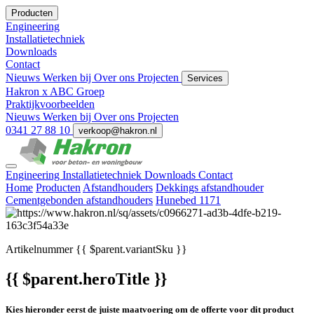
Producten
Engineering
Installatietechniek
Downloads
Contact
Nieuws
Werken bij
Over ons
Projecten
Services
Hakron x ABC Groep
Praktijkvoorbeelden
Nieuws
Werken bij
Over ons
Projecten
0341 27 88 10
verkoop@hakron.nl
Engineering
Installatietechniek
Downloads
Contact
Home
Producten
Afstandhouders
Dekkings afstandhouder
Cementgebonden afstandhouders
Hunebed 1171
Artikelnummer
{{ $parent.variantSku }}
{{ $parent.heroTitle }}
Kies hieronder eerst de juiste maatvoering om de offerte voor dit product