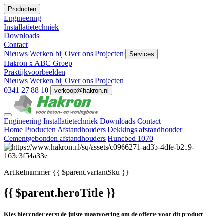
Producten
Engineering
Installatietechniek
Downloads
Contact
Nieuws
Werken bij
Over ons
Projecten
Services
Hakron x ABC Groep
Praktijkvoorbeelden
Nieuws
Werken bij
Over ons
Projecten
0341 27 88 10
verkoop@hakron.nl
Engineering
Installatietechniek
Downloads
Contact
Home
Producten
Afstandhouders
Dekkings afstandhouder
Cementgebonden afstandhouders
Hunebed 1070
Artikelnummer
{{ $parent.variantSku }}
{{ $parent.heroTitle }}
Kies hieronder eerst de juiste maatvoering om de offerte voor dit product