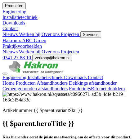
Producten
Engineering
Installatietechniek
Downloads
Contact
Nieuws
Werken bij
Over ons
Projecten
Services
Hakron x ABC Groep
Praktijkvoorbeelden
Nieuws
Werken bij
Over ons
Projecten
0341 27 88 10
verkoop@hakron.nl
Engineering
Installatietechniek
Downloads
Contact
Home
Producten
Afstandhouders
Dekkings afstandhouder
Cementgebonden afstandhouders
FunderingsRib met duoklem
Artikelnummer
{{ $parent.variantSku }}
{{ $parent.heroTitle }}
Kies hieronder eerst de juiste maatvoering om de offerte voor dit product