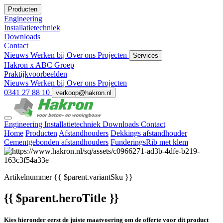
Producten
Engineering
Installatietechniek
Downloads
Contact
Nieuws
Werken bij
Over ons
Projecten
Services
Hakron x ABC Groep
Praktijkvoorbeelden
Nieuws
Werken bij
Over ons
Projecten
0341 27 88 10
verkoop@hakron.nl
Engineering
Installatietechniek
Downloads
Contact
Home
Producten
Afstandhouders
Dekkings afstandhouder
Cementgebonden afstandhouders
FunderingsRib met klem
Artikelnummer
{{ $parent.variantSku }}
{{ $parent.heroTitle }}
Kies hieronder eerst de juiste maatvoering om de offerte voor dit product