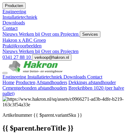
Producten
Engineering
Installatietechniek
Downloads
Contact
Nieuws
Werken bij
Over ons
Projecten
Services
Hakron x ABC Groep
Praktijkvoorbeelden
Nieuws
Werken bij
Over ons
Projecten
0341 27 88 10
verkoop@hakron.nl
Engineering
Installatietechniek
Downloads
Contact
Home
Producten
Afstandhouders
Dekkings afstandhouder
Cementgebonden afstandhouders
Breekribben 1020 (per halve
pallet)
Artikelnummer
{{ $parent.variantSku }}
{{ $parent.heroTitle }}