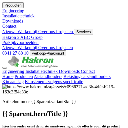
Producten
Engineering
Installatietechniek
Downloads
Contact
Nieuws
Werken bij
Over ons
Projecten
Services
Hakron x ABC Groep
Praktijkvoorbeelden
Nieuws
Werken bij
Over ons
Projecten
0341 27 88 10
verkoop@hakron.nl
Engineering
Installatietechniek
Downloads
Contact
Home
Producten
Afstandhouders
Bekistings afstandhouders
Kimaanslag
Kimstenen - volgens specificatie
Artikelnummer
{{ $parent.variantSku }}
{{ $parent.heroTitle }}
Kies hieronder eerst de juiste maatvoering om de offerte voor dit product