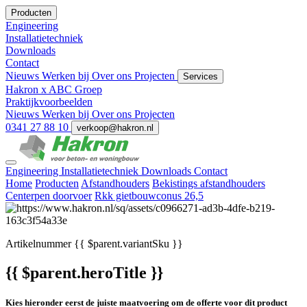
Producten
Engineering
Installatietechniek
Downloads
Contact
Nieuws
Werken bij
Over ons
Projecten
Services
Hakron x ABC Groep
Praktijkvoorbeelden
Nieuws
Werken bij
Over ons
Projecten
0341 27 88 10
verkoop@hakron.nl
Engineering
Installatietechniek
Downloads
Contact
Home
Producten
Afstandhouders
Bekistings afstandhouders
Centerpen doorvoer
Rkk gietbouwconus 26,5
Artikelnummer
{{ $parent.variantSku }}
{{ $parent.heroTitle }}
Kies hieronder eerst de juiste maatvoering om de offerte voor dit product