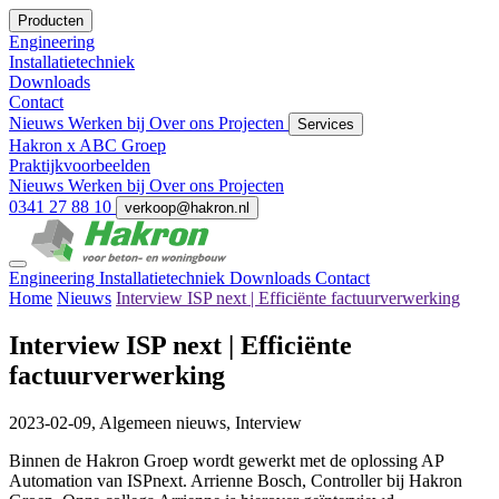
Producten
Engineering
Installatietechniek
Downloads
Contact
Nieuws
Werken bij
Over ons
Projecten
Services
Hakron x ABC Groep
Praktijkvoorbeelden
Nieuws
Werken bij
Over ons
Projecten
0341 27 88 10
verkoop@hakron.nl
Engineering
Installatietechniek
Downloads
Contact
Home
Nieuws
Interview ISP next | Efficiënte factuurverwerking
Interview ISP next | Efficiënte
factuurverwerking
2023-02-09,
Algemeen nieuws, Interview
Binnen de Hakron Groep wordt gewerkt met de oplossing AP
Automation van ISPnext. Arrienne Bosch, Controller bij Hakron