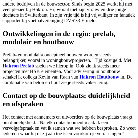
andere bedrijven in de bouwsector. Sinds begin 2025 werkt hij met
veel plezier bij Hakron. Hij woont met zijn vrouw en drie jonge
dochters in Swifterbant. In zijn vrije tijd is hij vrijwilliger en fanatiek
supporter bij voetbalvereniging DVS'33 Ermelo.
Ontwikkelingen in de regio: prefab,
modulair en houtbouw
Prefab- en modulair/conceptueel bouwen worden steeds
belangrijker, vooral in woningbouwprojecten. "Tijd kost geld. Met
Hakron Prefab
spelen we hierop in. Ook zie ik steeds meer
projecten met HSB-elementen. Voor advisering in houtbouw
schakel ik collega Kevin van Raan van
Hakron Houtbouw
in. De
combinatie van beton en hout zie je steeds vaker terug."
Contact op de bouwplaats: duidelijkheid
en afspraken
Het contact met aannemers en uitvoerders op de bouwplaats vraagt
om duidelijkheid. "Na elk contactmoment maak ik een
vervolgafspraak en vat ik samen wat we hebben besproken. Zo weet
iedereen waar hij of zij aan toe is en voorkom je verrassingen."