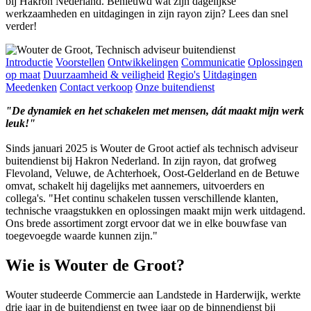
bij Hakron Nederland. Benieuwd wat zijn dagelijkse
werkzaamheden en uitdagingen in zijn rayon zijn? Lees dan snel
verder!
Introductie
Voorstellen
Ontwikkelingen
Communicatie
Oplossingen
op maat
Duurzaamheid & veiligheid
Regio's
Uitdagingen
Meedenken
Contact verkoop
Onze buitendienst
"De dynamiek en het schakelen met mensen, dát maakt mijn werk
leuk!"
Sinds januari 2025 is Wouter de Groot actief als technisch adviseur
buitendienst bij Hakron Nederland. In zijn rayon, dat grofweg
Flevoland, Veluwe, de Achterhoek, Oost-Gelderland en de Betuwe
omvat, schakelt hij dagelijks met aannemers, uitvoerders en
collega's. "Het continu schakelen tussen verschillende klanten,
technische vraagstukken en oplossingen maakt mijn werk uitdagend.
Ons brede assortiment zorgt ervoor dat we in elke bouwfase van
toegevoegde waarde kunnen zijn."
Wie is Wouter de Groot?
Wouter studeerde Commercie aan Landstede in Harderwijk, werkte
drie jaar in de buitendienst en twee jaar op de binnendienst bij