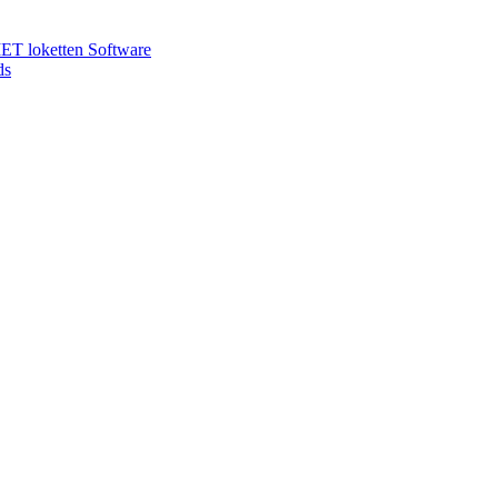
T loketten
Software
ds