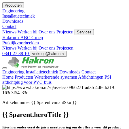
Producten
Engineering
Installatietechniek
Downloads
Contact
Nieuws
Werken bij
Over ons
Projecten
Services
Hakron x ABC Groep
Praktijkvoorbeelden
Nieuws
Werken bij
Over ons
Projecten
0341 27 88 10
verkoop@hakron.nl
Engineering
Installatietechniek
Downloads
Contact
Home
Producten
Waterkerende systemen
Afdichtringen
PSI
afdichtplug voor PVC-buis
Artikelnummer
{{ $parent.variantSku }}
{{ $parent.heroTitle }}
Kies hieronder eerst de juiste maatvoering om de offerte voor dit product