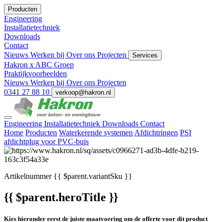
Producten
Engineering
Installatietechniek
Downloads
Contact
Nieuws
Werken bij
Over ons
Projecten
Services
Hakron x ABC Groep
Praktijkvoorbeelden
Nieuws
Werken bij
Over ons
Projecten
0341 27 88 10
verkoop@hakron.nl
Engineering
Installatietechniek
Downloads
Contact
Home
Producten
Waterkerende systemen
Afdichtringen
PSI
afdichtplug voor PVC-buis
Artikelnummer
{{ $parent.variantSku }}
{{ $parent.heroTitle }}
Kies hieronder eerst de juiste maatvoering om de offerte voor dit product