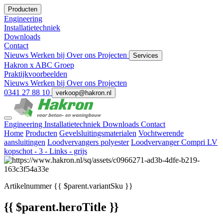
Producten
Engineering
Installatietechniek
Downloads
Contact
Nieuws
Werken bij
Over ons
Projecten
Services
Hakron x ABC Groep
Praktijkvoorbeelden
Nieuws
Werken bij
Over ons
Projecten
0341 27 88 10
verkoop@hakron.nl
Engineering
Installatietechniek
Downloads
Contact
Home
Producten
Gevelsluitingsmaterialen
Vochtwerende
aansluitingen
Loodvervangers polyester
Loodvervanger Compri LV
kopschot - 3 - Links - grijs
Artikelnummer
{{ $parent.variantSku }}
{{ $parent.heroTitle }}