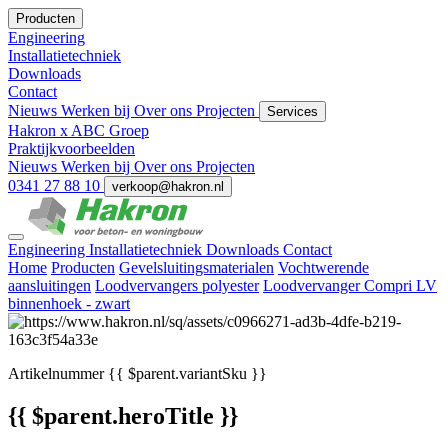
Producten
Engineering
Installatietechniek
Downloads
Contact
Nieuws
Werken bij
Over ons
Projecten
Services
Hakron x ABC Groep
Praktijkvoorbeelden
Nieuws
Werken bij
Over ons
Projecten
0341 27 88 10
verkoop@hakron.nl
Engineering
Installatietechniek
Downloads
Contact
Home
Producten
Gevelsluitingsmaterialen
Vochtwerende
aansluitingen
Loodvervangers polyester
Loodvervanger Compri LV
binnenhoek - zwart
Artikelnummer
{{ $parent.variantSku }}
{{ $parent.heroTitle }}