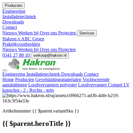
Producten
Engineering
Installatietechniek
Downloads
Contact
Nieuws
Werken bij
Over ons
Projecten
Services
Hakron x ABC Groep
Praktijkvoorbeelden
Nieuws
Werken bij
Over ons
Projecten
0341 27 88 10
verkoop@hakron.nl
Engineering
Installatietechniek
Downloads
Contact
Home
Producten
Gevelsluitingsmaterialen
Vochtwerende
aansluitingen
Loodvervangers polyester
Loodvervanger Compri LV
kopschot - 2 - Rechts - grijs
Artikelnummer
{{ $parent.variantSku }}
{{ $parent.heroTitle }}