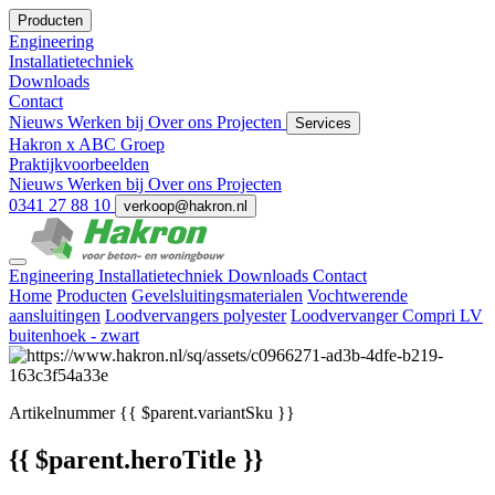
Producten
Engineering
Installatietechniek
Downloads
Contact
Nieuws
Werken bij
Over ons
Projecten
Services
Hakron x ABC Groep
Praktijkvoorbeelden
Nieuws
Werken bij
Over ons
Projecten
0341 27 88 10
verkoop@hakron.nl
Engineering
Installatietechniek
Downloads
Contact
Home
Producten
Gevelsluitingsmaterialen
Vochtwerende
aansluitingen
Loodvervangers polyester
Loodvervanger Compri LV
buitenhoek - zwart
Artikelnummer
{{ $parent.variantSku }}
{{ $parent.heroTitle }}