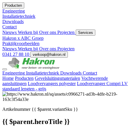
Producten
Engineering
Installatietechniek
Downloads
Contact
Nieuws
Werken bij
Over ons
Projecten
Services
Hakron x ABC Groep
Praktijkvoorbeelden
Nieuws
Werken bij
Over ons
Projecten
0341 27 88 10
verkoop@hakron.nl
Engineering
Installatietechniek
Downloads
Contact
Home
Producten
Gevelsluitingsmaterialen
Vochtwerende
aansluitingen
Loodvervangers polyester
Loodvervanger Compri LV
standaard lengten - grijs
Artikelnummer
{{ $parent.variantSku }}
{{ $parent.heroTitle }}