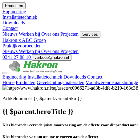
Producten
Engineering
Installatietechniek
Downloads
Contact
Nieuws
Werken bij
Over ons
Projecten
Services
Hakron x ABC Groep
Praktijkvoorbeelden
Nieuws
Werken bij
Over ons
Projecten
0341 27 88 10
verkoop@hakron.nl
Engineering
Installatietechniek
Downloads
Contact
Home
Producten
Gevelsluitingsmaterialen
Vochtwerende aansluiting
Artikelnummer
{{ $parent.variantSku }}
{{ $parent.heroTitle }}
Kies hieronder eerst de juiste maatvoering om de offerte voor dit product aan 
Kies hieronder variant om toe te voegen aan de offerte: