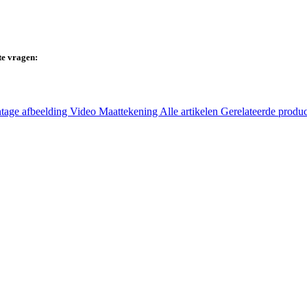
te vragen:
tage afbeelding
Video
Maattekening
Alle artikelen
Gerelateerde produ