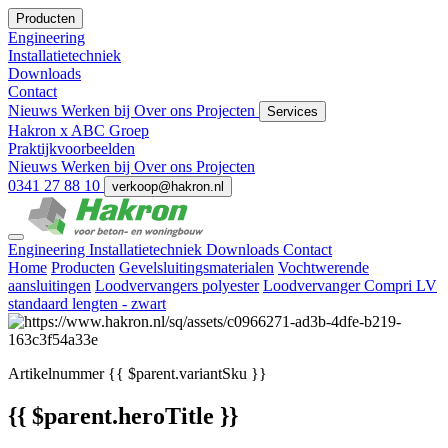
Producten
Engineering
Installatietechniek
Downloads
Contact
Nieuws
Werken bij
Over ons
Projecten
Services
Hakron x ABC Groep
Praktijkvoorbeelden
Nieuws
Werken bij
Over ons
Projecten
0341 27 88 10
verkoop@hakron.nl
Engineering
Installatietechniek
Downloads
Contact
Home
Producten
Gevelsluitingsmaterialen
Vochtwerende
aansluitingen
Loodvervangers polyester
Loodvervanger Compri LV
standaard lengten - zwart
Artikelnummer
{{ $parent.variantSku }}
{{ $parent.heroTitle }}