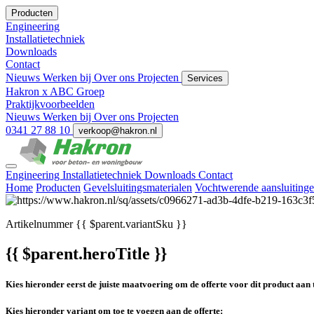
Producten
Engineering
Installatietechniek
Downloads
Contact
Nieuws
Werken bij
Over ons
Projecten
Services
Hakron x ABC Groep
Praktijkvoorbeelden
Nieuws
Werken bij
Over ons
Projecten
0341 27 88 10
verkoop@hakron.nl
Engineering
Installatietechniek
Downloads
Contact
Home
Producten
Gevelsluitingsmaterialen
Vochtwerende aansluiting
Artikelnummer
{{ $parent.variantSku }}
{{ $parent.heroTitle }}
Kies hieronder eerst de juiste maatvoering om de offerte voor dit product aan 
Kies hieronder variant om toe te voegen aan de offerte: