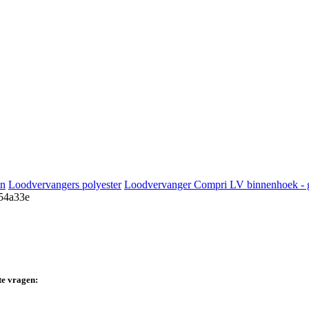
en
Loodvervangers polyester
Loodvervanger Compri LV binnenhoek - g
te vragen: