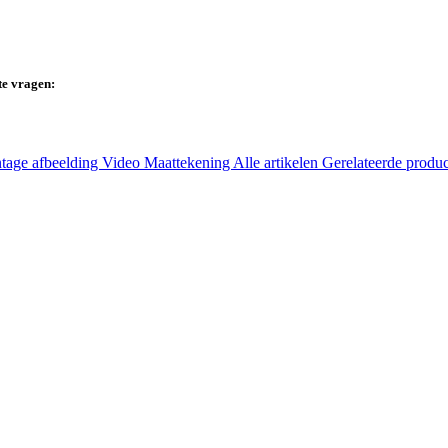
te vragen:
tage afbeelding
Video
Maattekening
Alle artikelen
Gerelateerde produ