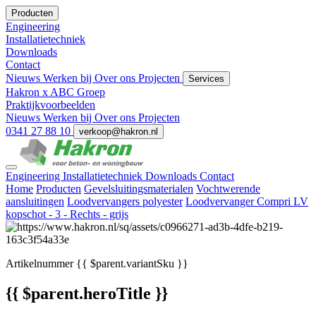
Producten
Engineering
Installatietechniek
Downloads
Contact
Nieuws
Werken bij
Over ons
Projecten
Services
Hakron x ABC Groep
Praktijkvoorbeelden
Nieuws
Werken bij
Over ons
Projecten
0341 27 88 10
verkoop@hakron.nl
Engineering
Installatietechniek
Downloads
Contact
Home
Producten
Gevelsluitingsmaterialen
Vochtwerende
aansluitingen
Loodvervangers polyester
Loodvervanger Compri LV
kopschot - 3 - Rechts - grijs
Artikelnummer
{{ $parent.variantSku }}
{{ $parent.heroTitle }}