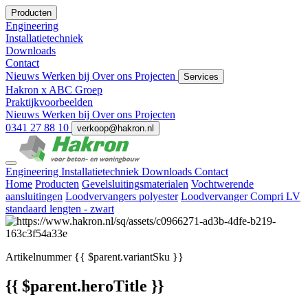
Producten
Engineering
Installatietechniek
Downloads
Contact
Nieuws
Werken bij
Over ons
Projecten
Services
Hakron x ABC Groep
Praktijkvoorbeelden
Nieuws
Werken bij
Over ons
Projecten
0341 27 88 10
verkoop@hakron.nl
Engineering
Installatietechniek
Downloads
Contact
Home
Producten
Gevelsluitingsmaterialen
Vochtwerende
aansluitingen
Loodvervangers polyester
Loodvervanger Compri LV
standaard lengten - zwart
Artikelnummer
{{ $parent.variantSku }}
{{ $parent.heroTitle }}