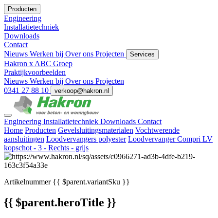
Producten
Engineering
Installatietechniek
Downloads
Contact
Nieuws
Werken bij
Over ons
Projecten
Services
Hakron x ABC Groep
Praktijkvoorbeelden
Nieuws
Werken bij
Over ons
Projecten
0341 27 88 10
verkoop@hakron.nl
Engineering
Installatietechniek
Downloads
Contact
Home
Producten
Gevelsluitingsmaterialen
Vochtwerende
aansluitingen
Loodvervangers polyester
Loodvervanger Compri LV
kopschot - 3 - Rechts - grijs
Artikelnummer
{{ $parent.variantSku }}
{{ $parent.heroTitle }}