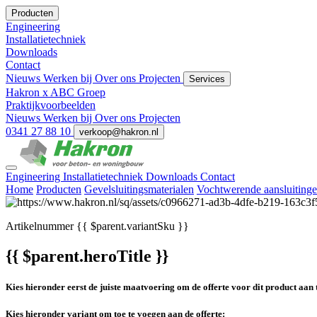
Producten
Engineering
Installatietechniek
Downloads
Contact
Nieuws
Werken bij
Over ons
Projecten
Services
Hakron x ABC Groep
Praktijkvoorbeelden
Nieuws
Werken bij
Over ons
Projecten
0341 27 88 10
verkoop@hakron.nl
Engineering
Installatietechniek
Downloads
Contact
Home
Producten
Gevelsluitingsmaterialen
Vochtwerende aansluiting
Artikelnummer
{{ $parent.variantSku }}
{{ $parent.heroTitle }}
Kies hieronder eerst de juiste maatvoering om de offerte voor dit product aan 
Kies hieronder variant om toe te voegen aan de offerte: