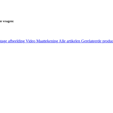
te vragen:
tage afbeelding
Video
Maattekening
Alle artikelen
Gerelateerde produ