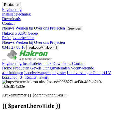
Producten
Engineering
Installatietechniek
Downloads
Contact
Nieuws
Werken bij
Over ons
Projecten
Services
Hakron x ABC Groep
Praktijkvoorbeelden
Nieuws
Werken bij
Over ons
Projecten
0341 27 88 10
verkoop@hakron.nl
Engineering
Installatietechniek
Downloads
Contact
Home
Producten
Gevelsluitingsmaterialen
Vochtwerende
aansluitingen
Loodvervangers polyester
Loodvervanger Compri LV
kopschot - 3 - Rechts - zwart
Artikelnummer
{{ $parent.variantSku }}
{{ $parent.heroTitle }}