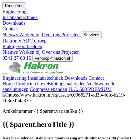
Producten
Engineering
Installatietechniek
Downloads
Contact
Nieuws
Werken bij
Over ons
Projecten
Services
Hakron x ABC Groep
Praktijkvoorbeelden
Nieuws
Werken bij
Over ons
Projecten
0341 27 88 10
verkoop@hakron.nl
Engineering
Installatietechniek
Downloads
Contact
Home
Producten
Gevelsluitingsmaterialen
Vochtwerende
aansluitingen
Compressiebanden
H.C. 600 PREMIUM
Artikelnummer
{{ $parent.variantSku }}
{{ $parent.heroTitle }}
Kies hieronder eerst de juiste maatvoering om de offerte voor dit product