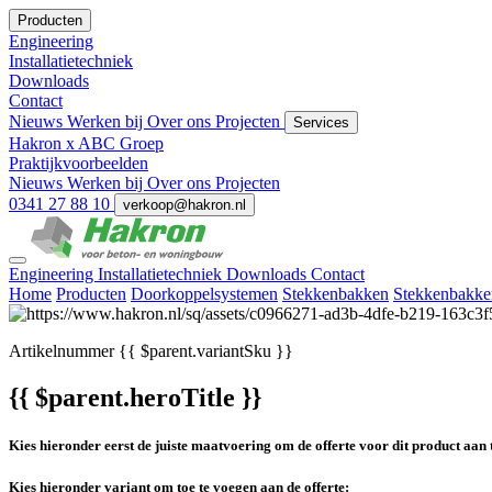
Producten
Engineering
Installatietechniek
Downloads
Contact
Nieuws
Werken bij
Over ons
Projecten
Services
Hakron x ABC Groep
Praktijkvoorbeelden
Nieuws
Werken bij
Over ons
Projecten
0341 27 88 10
verkoop@hakron.nl
Engineering
Installatietechniek
Downloads
Contact
Home
Producten
Doorkoppelsystemen
Stekkenbakken
Stekkenbakk
Artikelnummer
{{ $parent.variantSku }}
{{ $parent.heroTitle }}
Kies hieronder eerst de juiste maatvoering om de offerte voor dit product aan 
Kies hieronder variant om toe te voegen aan de offerte: