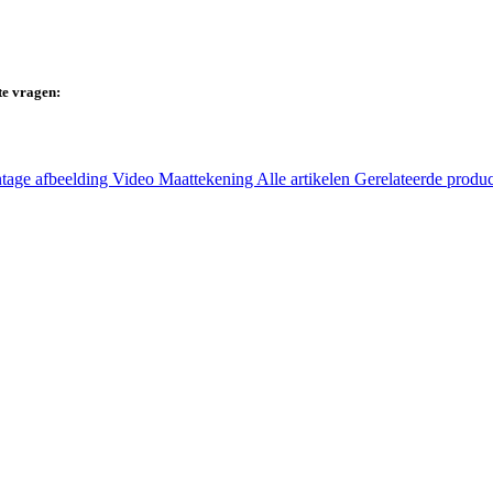
te vragen:
tage afbeelding
Video
Maattekening
Alle artikelen
Gerelateerde produ