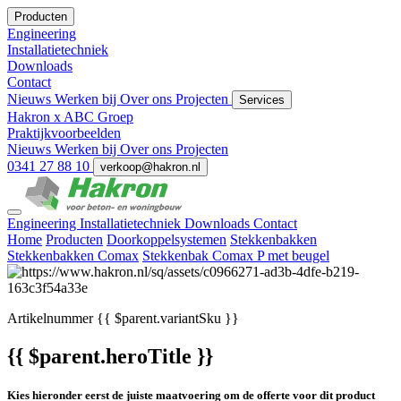
Producten
Engineering
Installatietechniek
Downloads
Contact
Nieuws
Werken bij
Over ons
Projecten
Services
Hakron x ABC Groep
Praktijkvoorbeelden
Nieuws
Werken bij
Over ons
Projecten
0341 27 88 10
verkoop@hakron.nl
Engineering
Installatietechniek
Downloads
Contact
Home
Producten
Doorkoppelsystemen
Stekkenbakken
Stekkenbakken Comax
Stekkenbak Comax P met beugel
Artikelnummer
{{ $parent.variantSku }}
{{ $parent.heroTitle }}
Kies hieronder eerst de juiste maatvoering om de offerte voor dit product