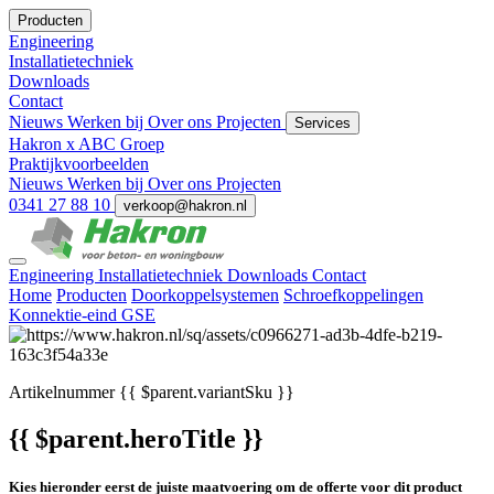
Producten
Engineering
Installatietechniek
Downloads
Contact
Nieuws
Werken bij
Over ons
Projecten
Services
Hakron x ABC Groep
Praktijkvoorbeelden
Nieuws
Werken bij
Over ons
Projecten
0341 27 88 10
verkoop@hakron.nl
Engineering
Installatietechniek
Downloads
Contact
Home
Producten
Doorkoppelsystemen
Schroefkoppelingen
Konnektie-eind GSE
Artikelnummer
{{ $parent.variantSku }}
{{ $parent.heroTitle }}
Kies hieronder eerst de juiste maatvoering om de offerte voor dit product