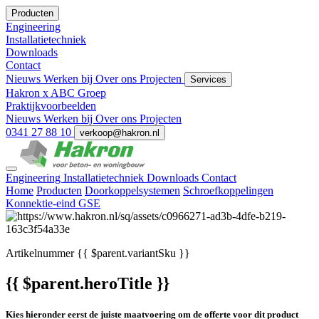
Producten
Engineering
Installatietechniek
Downloads
Contact
Nieuws
Werken bij
Over ons
Projecten
Services
Hakron x ABC Groep
Praktijkvoorbeelden
Nieuws
Werken bij
Over ons
Projecten
0341 27 88 10
verkoop@hakron.nl
Engineering
Installatietechniek
Downloads
Contact
Home
Producten
Doorkoppelsystemen
Schroefkoppelingen
Konnektie-eind GSE
Artikelnummer
{{ $parent.variantSku }}
{{ $parent.heroTitle }}
Kies hieronder eerst de juiste maatvoering om de offerte voor dit product