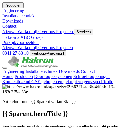
Producten
Engineering
Installatietechniek
Downloads
Contact
Nieuws
Werken bij
Over ons
Projecten
Services
Hakron x ABC Groep
Praktijkvoorbeelden
Nieuws
Werken bij
Over ons
Projecten
0341 27 88 10
verkoop@hakron.nl
Engineering
Installatietechniek
Downloads
Contact
Home
Producten
Doorkoppelsystemen
Schroefkoppelingen
Konnektie-eind GSE gebogen en geknipt volgens specificatie
Artikelnummer
{{ $parent.variantSku }}
{{ $parent.heroTitle }}
Kies hieronder eerst de juiste maatvoering om de offerte voor dit product