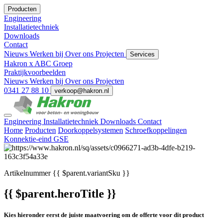
Producten
Engineering
Installatietechniek
Downloads
Contact
Nieuws
Werken bij
Over ons
Projecten
Services
Hakron x ABC Groep
Praktijkvoorbeelden
Nieuws
Werken bij
Over ons
Projecten
0341 27 88 10
verkoop@hakron.nl
Engineering
Installatietechniek
Downloads
Contact
Home
Producten
Doorkoppelsystemen
Schroefkoppelingen
Konnektie-eind GSE
Artikelnummer
{{ $parent.variantSku }}
{{ $parent.heroTitle }}
Kies hieronder eerst de juiste maatvoering om de offerte voor dit product