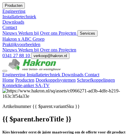
Producten
Engineering
Installatietechniek
Downloads
Contact
Nieuws
Werken bij
Over ons
Projecten
Services
Hakron x ABC Groep
Praktijkvoorbeelden
Nieuws
Werken bij
Over ons
Projecten
0341 27 88 10
verkoop@hakron.nl
Engineering
Installatietechniek
Downloads
Contact
Home
Producten
Doorkoppelsystemen
Schroefkoppelingen
Konnektie-anker SA-TV
Artikelnummer
{{ $parent.variantSku }}
{{ $parent.heroTitle }}
Kies hieronder eerst de juiste maatvoering om de offerte voor dit product