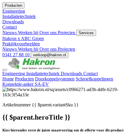
Producten
Engineering
Installatietechniek
Downloads
Contact
Nieuws
Werken bij
Over ons
Projecten
Services
Hakron x ABC Groep
Praktijkvoorbeelden
Nieuws
Werken bij
Over ons
Projecten
0341 27 88 10
verkoop@hakron.nl
Engineering
Installatietechniek
Downloads
Contact
Home
Producten
Doorkoppelsystemen
Schroefkoppelingen
Konnektie-anker SA-EV
Artikelnummer
{{ $parent.variantSku }}
{{ $parent.heroTitle }}
Kies hieronder eerst de juiste maatvoering om de offerte voor dit product