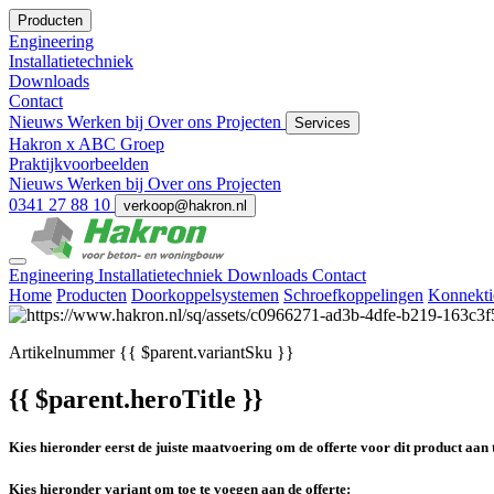
Producten
Engineering
Installatietechniek
Downloads
Contact
Nieuws
Werken bij
Over ons
Projecten
Services
Hakron x ABC Groep
Praktijkvoorbeelden
Nieuws
Werken bij
Over ons
Projecten
0341 27 88 10
verkoop@hakron.nl
Engineering
Installatietechniek
Downloads
Contact
Home
Producten
Doorkoppelsystemen
Schroefkoppelingen
Konnekti
Artikelnummer
{{ $parent.variantSku }}
{{ $parent.heroTitle }}
Kies hieronder eerst de juiste maatvoering om de offerte voor dit product aan 
Kies hieronder variant om toe te voegen aan de offerte: