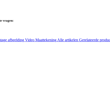
te vragen:
tage afbeelding
Video
Maattekening
Alle artikelen
Gerelateerde produ