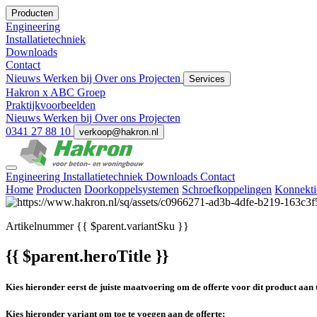
Producten
Engineering
Installatietechniek
Downloads
Contact
Nieuws
Werken bij
Over ons
Projecten
Services
Hakron x ABC Groep
Praktijkvoorbeelden
Nieuws
Werken bij
Over ons
Projecten
0341 27 88 10
verkoop@hakron.nl
Engineering
Installatietechniek
Downloads
Contact
Home
Producten
Doorkoppelsystemen
Schroefkoppelingen
Konnekti
Artikelnummer
{{ $parent.variantSku }}
{{ $parent.heroTitle }}
Kies hieronder eerst de juiste maatvoering om de offerte voor dit product aan 
Kies hieronder variant om toe te voegen aan de offerte: