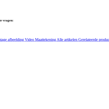
te vragen:
tage afbeelding
Video
Maattekening
Alle artikelen
Gerelateerde produ