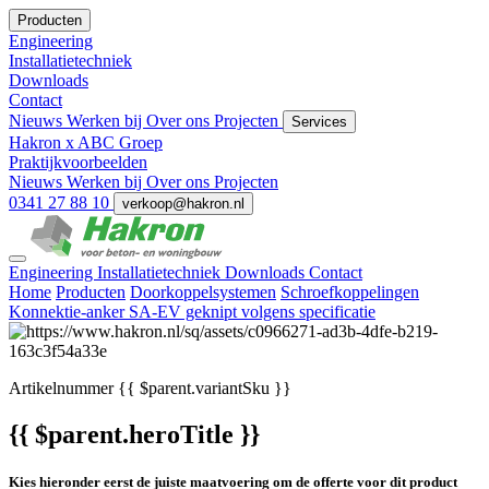
Producten
Engineering
Installatietechniek
Downloads
Contact
Nieuws
Werken bij
Over ons
Projecten
Services
Hakron x ABC Groep
Praktijkvoorbeelden
Nieuws
Werken bij
Over ons
Projecten
0341 27 88 10
verkoop@hakron.nl
Engineering
Installatietechniek
Downloads
Contact
Home
Producten
Doorkoppelsystemen
Schroefkoppelingen
Konnektie-anker SA-EV geknipt volgens specificatie
Artikelnummer
{{ $parent.variantSku }}
{{ $parent.heroTitle }}
Kies hieronder eerst de juiste maatvoering om de offerte voor dit product