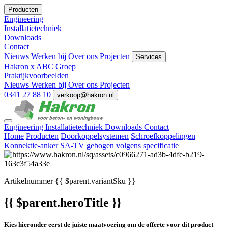
Producten
Engineering
Installatietechniek
Downloads
Contact
Nieuws
Werken bij
Over ons
Projecten
Services
Hakron x ABC Groep
Praktijkvoorbeelden
Nieuws
Werken bij
Over ons
Projecten
0341 27 88 10
verkoop@hakron.nl
Engineering
Installatietechniek
Downloads
Contact
Home
Producten
Doorkoppelsystemen
Schroefkoppelingen
Konnektie-anker SA-TV gebogen volgens specificatie
Artikelnummer
{{ $parent.variantSku }}
{{ $parent.heroTitle }}
Kies hieronder eerst de juiste maatvoering om de offerte voor dit product