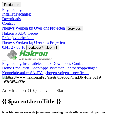
Producten
Engineering
Installatietechniek
Downloads
Contact
Nieuws
Werken bij
Over ons
Projecten
Services
Hakron x ABC Groep
Praktijkvoorbeelden
Nieuws
Werken bij
Over ons
Projecten
0341 27 88 10
verkoop@hakron.nl
Engineering
Installatietechniek
Downloads
Contact
Home
Producten
Doorkoppelsystemen
Schroefkoppelingen
Konnektie-anker SA-EV gebogen volgens specificatie
Artikelnummer
{{ $parent.variantSku }}
{{ $parent.heroTitle }}
Kies hieronder eerst de juiste maatvoering om de offerte voor dit product