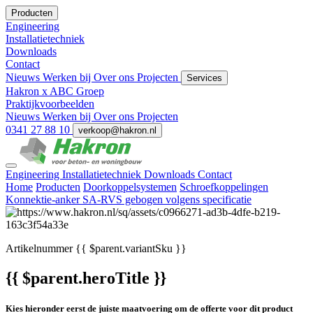
Producten
Engineering
Installatietechniek
Downloads
Contact
Nieuws
Werken bij
Over ons
Projecten
Services
Hakron x ABC Groep
Praktijkvoorbeelden
Nieuws
Werken bij
Over ons
Projecten
0341 27 88 10
verkoop@hakron.nl
Engineering
Installatietechniek
Downloads
Contact
Home
Producten
Doorkoppelsystemen
Schroefkoppelingen
Konnektie-anker SA-RVS gebogen volgens specificatie
Artikelnummer
{{ $parent.variantSku }}
{{ $parent.heroTitle }}
Kies hieronder eerst de juiste maatvoering om de offerte voor dit product