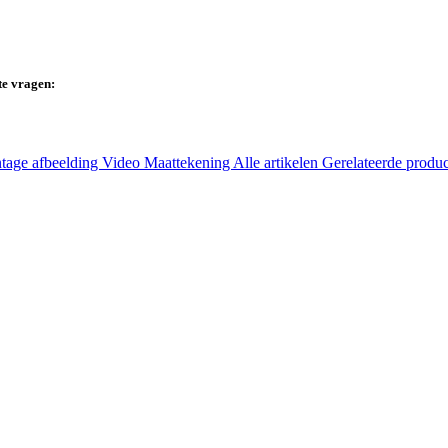
te vragen:
tage afbeelding
Video
Maattekening
Alle artikelen
Gerelateerde produ