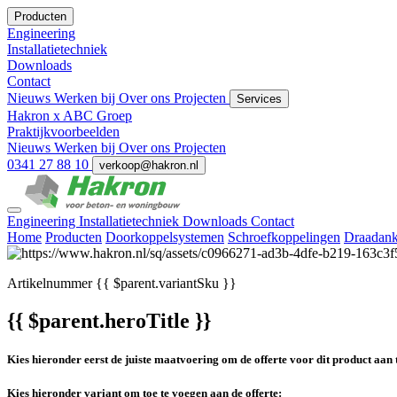
Producten
Engineering
Installatietechniek
Downloads
Contact
Nieuws
Werken bij
Over ons
Projecten
Services
Hakron x ABC Groep
Praktijkvoorbeelden
Nieuws
Werken bij
Over ons
Projecten
0341 27 88 10
verkoop@hakron.nl
Engineering
Installatietechniek
Downloads
Contact
Home
Producten
Doorkoppelsystemen
Schroefkoppelingen
Draadank
Artikelnummer
{{ $parent.variantSku }}
{{ $parent.heroTitle }}
Kies hieronder eerst de juiste maatvoering om de offerte voor dit product aan 
Kies hieronder variant om toe te voegen aan de offerte: