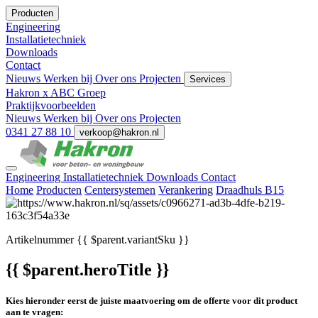
Producten
Engineering
Installatietechniek
Downloads
Contact
Nieuws
Werken bij
Over ons
Projecten
Services
Hakron x ABC Groep
Praktijkvoorbeelden
Nieuws
Werken bij
Over ons
Projecten
0341 27 88 10
verkoop@hakron.nl
Engineering
Installatietechniek
Downloads
Contact
Home
Producten
Centersystemen
Verankering
Draadhuls B15
Artikelnummer
{{ $parent.variantSku }}
{{ $parent.heroTitle }}
Kies hieronder eerst de juiste maatvoering om de offerte voor dit product
aan te vragen: