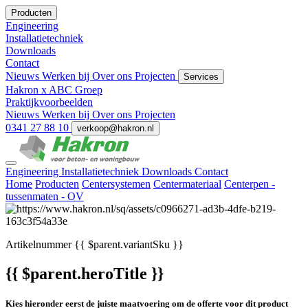
Producten
Engineering
Installatietechniek
Downloads
Contact
Nieuws
Werken bij
Over ons
Projecten
Services
Hakron x ABC Groep
Praktijkvoorbeelden
Nieuws
Werken bij
Over ons
Projecten
0341 27 88 10
verkoop@hakron.nl
Engineering
Installatietechniek
Downloads
Contact
Home
Producten
Centersystemen
Centermateriaal
Centerpen -
tussenmaten - OV
Artikelnummer
{{ $parent.variantSku }}
{{ $parent.heroTitle }}
Kies hieronder eerst de juiste maatvoering om de offerte voor dit product