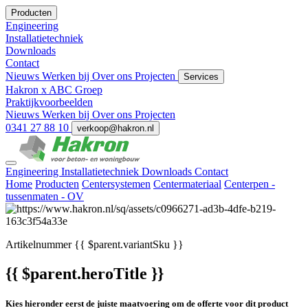
Producten
Engineering
Installatietechniek
Downloads
Contact
Nieuws
Werken bij
Over ons
Projecten
Services
Hakron x ABC Groep
Praktijkvoorbeelden
Nieuws
Werken bij
Over ons
Projecten
0341 27 88 10
verkoop@hakron.nl
Engineering
Installatietechniek
Downloads
Contact
Home
Producten
Centersystemen
Centermateriaal
Centerpen -
tussenmaten - OV
Artikelnummer
{{ $parent.variantSku }}
{{ $parent.heroTitle }}
Kies hieronder eerst de juiste maatvoering om de offerte voor dit product